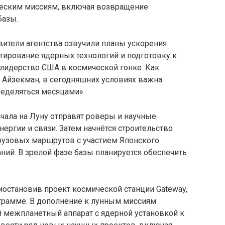
ческим миссиям, включая возвращение
базы.
авители агентства озвучили планы ускорения
стирование ядерных технологий и подготовку к
 лидерство США в космической гонке. Как
Айзекман, в сегодняшних условиях важна
ределяться месяцами».
ачала на Луну отправят роверы и научные
нергии и связи. Затем начнётся строительство
рузовых маршрутов с участием Японского
ний. В зрелой фазе базы планируется обеспечить
остановив проект космической станции Gateway,
ограмме. В дополнение к лунным миссиям
й межпланетный аппарат с ядерной установкой к