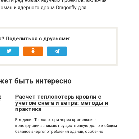
ровести ряд новых научных проектов, включая
оман и ядерного дрона Dragonfly для
я? Поделиться с друзьями:
жет быть интересно
х
Расчет теплопотерь кровли с
учетом снега и ветра: методы и
практика
Введение Теплопотери через кровельные
конструкции занимают существенную долю в общем
балансе энергопотребления зданий, особенно