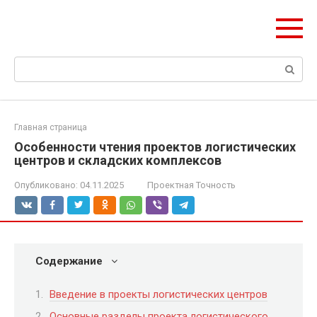
Перейти
Формула Стройки
к
Проектная точность, вечный результат
контенту
Поиск:
Главная страница
Особенности чтения проектов логистических
центров и складских комплексов
Опубликовано:
04.11.2025
Проектная Точность
Содержание
Введение в проекты логистических центров
Основные разделы проекта логистического