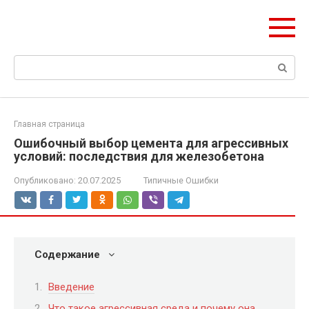
Перейти
Формула Стройки
к
Проектная точность, вечный результат
контенту
Поиск:
Главная страница
Ошибочный выбор цемента для агрессивных
условий: последствия для железобетона
Опубликовано:
20.07.2025
Типичные Ошибки
Содержание
Введение
Что такое агрессивная среда и почему она