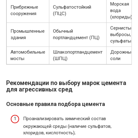
Морская
Прибрежные
Сульфатостойкий
вода
сооружения
(ПЦС)
(хлориды)
Сернистые
Промышленные
Обычный
выбросы,
здания
портландцемент (ПЦ)
сульфаты
Автомобильные
Шлакопортландцемент
Дорожные
мосты
(ШПЦ)
соли
Рекомендации по выбору марок цемента
для агрессивных сред
Основные правила подбора цемента
Проанализировать химический состав
окружающей среды (наличие сульфатов,
хлоридов, кислотность);