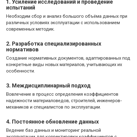
1. Усиление исследований и проведение
испытаний
Необходим сбор и анализ большого объёма данных при
различных условиях эксплуатации с использованием
современных методик.
2. Разработка специализированных
нормативов
Создание нормативных документов, адаптированных под
конкретные виды новых материалов, учитывающих их
особенности.
3. Междисциплинарный подход
Вовлечение в процесс определения коэффициентов
надежности материаловедов, строителей, инженеров-
механиков и специалистов по эксплуатации.
4. Постоянное обновление данных
Ведение баз данных и мониторинг реальной
эксплуатации для корректировки коэффициентов с