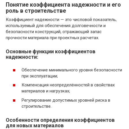
Понятие коэффициента надежности и его
роль в строительстве
Коэффициент надежности — это числовой показатель,
используемый для обеспечения долговечности и
безопасности конструкций, отражающий запас
прочности материала при проектных расчетах.
Основные функции коэффициентов
надежности:
Обеспечение минимального уровня безопасности
при эксплуатации;
Компенсация неопределённостей в свойствах
материалов и нагрузках;
Регулирование допустимых уровней риска в
строительстве.
Особенности определения коэффициентов
для новых материалов