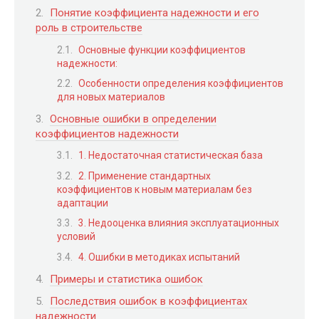
Понятие коэффициента надежности и его
роль в строительстве
Основные функции коэффициентов
надежности:
Особенности определения коэффициентов
для новых материалов
Основные ошибки в определении
коэффициентов надежности
1. Недостаточная статистическая база
2. Применение стандартных
коэффициентов к новым материалам без
адаптации
3. Недооценка влияния эксплуатационных
условий
4. Ошибки в методиках испытаний
Примеры и статистика ошибок
Последствия ошибок в коэффициентах
надежности