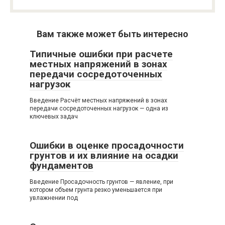
Вам также может быть интересно
Типичные ошибки при расчете
местных напряжений в зонах
передачи сосредоточенных
нагрузок
Введение Расчёт местных напряжений в зонах
передачи сосредоточенных нагрузок — одна из
ключевых задач
Ошибки в оценке просадочности
грунтов и их влияние на осадки
фундаментов
Введение Просадочность грунтов — явление, при
котором объем грунта резко уменьшается при
увлажнении под