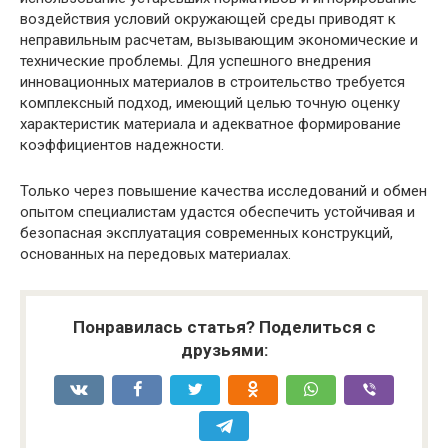
воздействия условий окружающей среды приводят к
неправильным расчетам, вызывающим экономические и
технические проблемы. Для успешного внедрения
инновационных материалов в строительство требуется
комплексный подход, имеющий целью точную оценку
характеристик материала и адекватное формирование
коэффициентов надежности.
Только через повышение качества исследований и обмен
опытом специалистам удастся обеспечить устойчивая и
безопасная эксплуатация современных конструкций,
основанных на передовых материалах.
Понравилась статья? Поделиться с
друзьями: