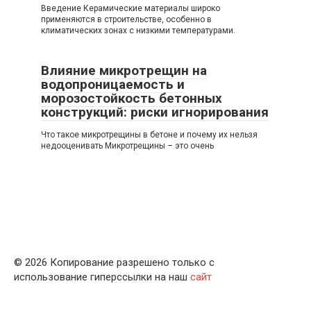
Введение Керамические материалы широко
применяются в строительстве, особенно в
климатических зонах с низкими температурами.
Влияние микротрещин на
водопроницаемость и
морозостойкость бетонных
конструкций: риски игнорирования
Что такое микротрещины в бетоне и почему их нельзя
недооценивать Микротрещины – это очень
© 2026 Копирование разрешено только с
использование гиперссылки на наш
сайт