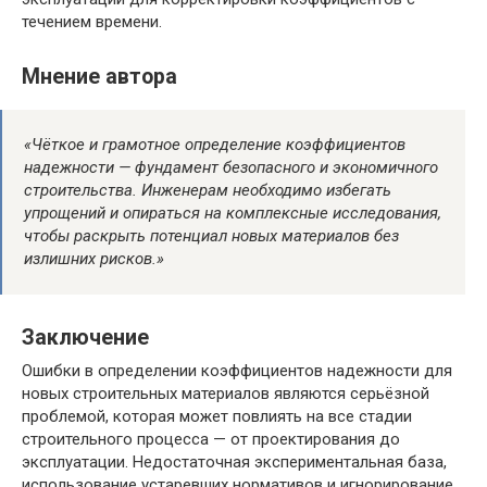
течением времени.
Мнение автора
«Чёткое и грамотное определение коэффициентов
надежности — фундамент безопасного и экономичного
строительства. Инженерам необходимо избегать
упрощений и опираться на комплексные исследования,
чтобы раскрыть потенциал новых материалов без
излишних рисков.»
Заключение
Ошибки в определении коэффициентов надежности для
новых строительных материалов являются серьёзной
проблемой, которая может повлиять на все стадии
строительного процесса — от проектирования до
эксплуатации. Недостаточная экспериментальная база,
использование устаревших нормативов и игнорирование