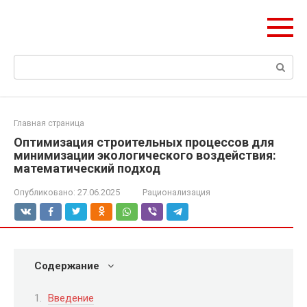
Перейти
Формула Стройки
к
Проектная точность, вечный результат
контенту
Поиск:
Главная страница
Оптимизация строительных процессов для
минимизации экологического воздействия:
математический подход
Опубликовано:
27.06.2025
Рационализация
Содержание
Введение