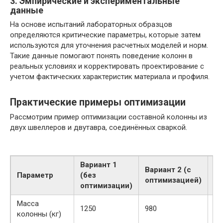
3. Эмпирические и экспериментальные
данные
На основе испытаний лабораторных образцов
определяются критические параметры, которые затем
используются для уточнения расчетных моделей и норм.
Такие данные помогают понять поведение колонн в
реальных условиях и корректировать проектирование с
учетом фактических характеристик материала и профиля.
Практические примеры оптимизации
Рассмотрим пример оптимизации составной колонны из
двух швеллеров и двутавра, соединённых сваркой.
Вариант 1
Вариант 2 (с
Параметр
(без
И
оптимизацией)
оптимизации)
Масса
1250
980
-2
колонны (кг)