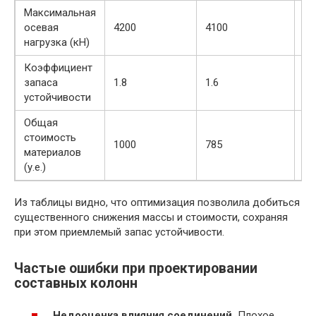
Максимальная
осевая
4200
4100
-2
нагрузка (кН)
Коэффициент
запаса
1.8
1.6
-1
устойчивости
Общая
стоимость
1000
785
-2
материалов
(у.е.)
Из таблицы видно, что оптимизация позволила добиться
существенного снижения массы и стоимости, сохраняя
при этом приемлемый запас устойчивости.
Частые ошибки при проектировании
составных колонн
Недооценка влияния соединений.
Плохое