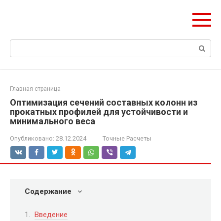
Перейти
Формула Стройки
к
Проектная точность, вечный результат
контенту
Поиск:
Главная страница
Оптимизация сечений составных колонн из
прокатных профилей для устойчивости и
минимального веса
Опубликовано:
28.12.2024
Точные Расчеты
Содержание
Введение