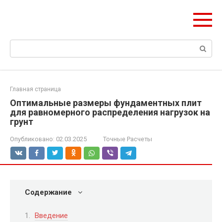
Перейти
Формула Стройки
к
Проектная точность, вечный результат
контенту
Поиск:
Главная страница
Оптимальные размеры фундаментных плит
для равномерного распределения нагрузок на
грунт
Опубликовано:
02.03.2025
Точные Расчеты
Содержание
Введение