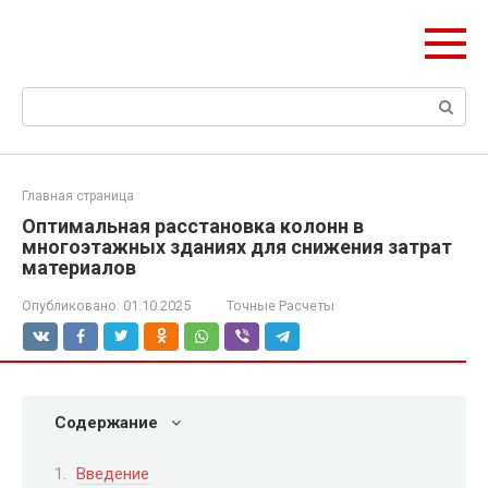
Перейти
Формула Стройки
к
Проектная точность, вечный результат
контенту
Поиск:
Главная страница
Оптимальная расстановка колонн в
многоэтажных зданиях для снижения затрат
материалов
Опубликовано:
01.10.2025
Точные Расчеты
Содержание
Введение