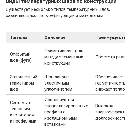
Виды температурных швов по конструкции
Существует несколько типов температурных швов,
различающихся по конфигурации и материалам:
Тип шва
Описание
Преимущества
Примитивная щель
Открытый
между элементами
Простота реализ
шов (фуга)
конструкции
Заполненный
Шов закрыт
Обеспечивает
герметиком
эластичным
герметичность,
шов
уплотнителем
снижает теплопо
Используются
Системы с
специализированные
Высокая
тепловым
профили с
энергоэффективн
изолятором
изоляционными
долговечность
и профилями
вставками