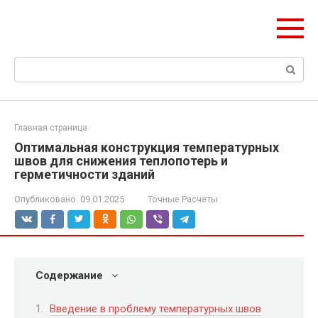
Перейти
Формула Стройки
к
Проектная точность, вечный результат
контенту
Поиск:
Главная страница
Оптимальная конструкция температурных
швов для снижения теплопотерь и
герметичности зданий
Опубликовано:
09.01.2025
Точные Расчеты
Содержание
Введение в проблему температурных швов