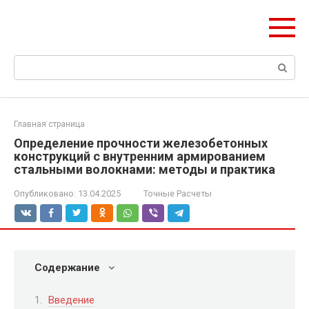
Перейти
Формула Стройки
к
Проектная точность, вечный результат
контенту
Поиск:
Главная страница
Определение прочности железобетонных
конструкций с внутренним армированием
стальными волокнами: методы и практика
Опубликовано:
13.04.2025
Точные Расчеты
Содержание
Введение