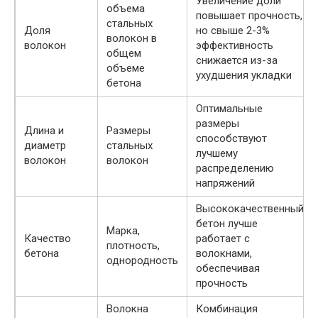
Увеличение доли
объема
повышает прочность,
стальных
Доля
но свыше 2-3%
волокон в
волокон
эффективность
общем
снижается из-за
объеме
ухудшения укладки
бетона
Оптимальные
размеры
Длина и
Размеры
способствуют
диаметр
стальных
лучшему
волокон
волокон
распределению
напряжений
Высококачественный
бетон лучше
Марка,
Качество
работает с
плотность,
бетона
волокнами,
однородность
обеспечивая
прочность
Волокна
Комбинация