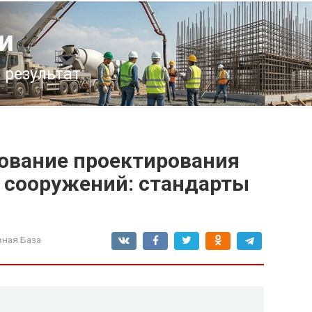
и
 результат
ование проектирования
 сооружений: стандарты
ная База