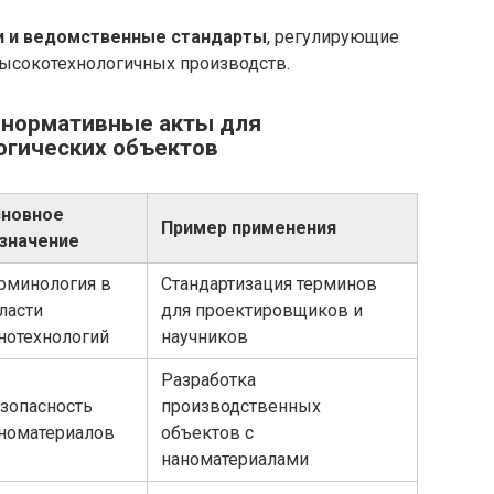
 и ведомственные стандарты
, регулирующие
ысокотехнологичных производств.
 нормативные акты для
огических объектов
новное
Пример применения
значение
рминология в
Стандартизация терминов
ласти
для проектировщиков и
нотехнологий
научников
Разработка
зопасность
производственных
номатериалов
объектов с
наноматериалами