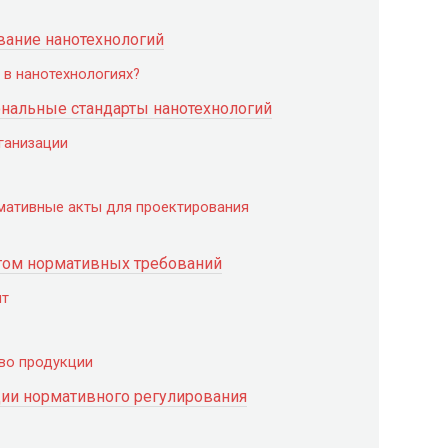
вание нанотехнологий
 в нанотехнологиях?
нальные стандарты нанотехнологий
ганизации
мативные акты для проектирования
ётом нормативных требований
нт
тво продукции
ции нормативного регулирования