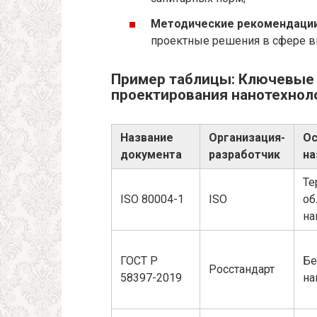
Методические рекомендации
проектные решения в сфере в
Пример таблицы: Ключевые
проектирования нанотехнол
Название
Организация-
Ос
документа
разработчик
на
Те
ISO 80004-1
ISO
об
на
ГОСТ Р
Бе
Росстандарт
58397-2019
на