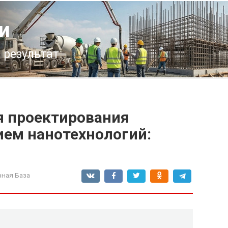
и
 результат
я проектирования
ием нанотехнологий:
ная База