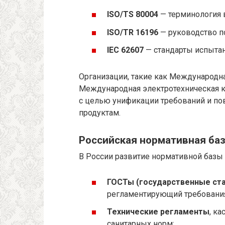
ISO/TS 80004
— терминология в
ISO/TR 16196
— руководство п
IEC 62607
— стандарты испытан
Организации, такие как Международная
Международная электротехническая ко
с целью унификации требований и п
продуктам.
Российская нормативная ба
В России развитие нормативной базы 
ГОСТы (государственные ст
регламентирующий требования
Технические регламенты
, к
санитарных норм;