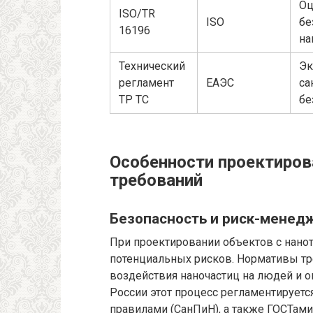
Оц
ISO/TR
ISO
бе
16196
на
Технический
Эк
регламент
ЕАЭС
са
ТР ТС
бе
Особенности проектиров
требований
Безопасность и риск-менед
При проектировании объектов с нано
потенциальных рисков. Нормативы т
воздействия наночастиц на людей и 
России этот процесс регламентируетс
правилами (СанПиН), а также ГОСТами