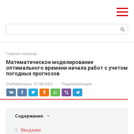
Перейти
Формула Стройки
к
Проектная точность, вечный результат
контенту
Поиск:
Главная страница
Математическое моделирование
оптимального времени начала работ с учетом
погодных прогнозов
Опубликовано:
31.08.2025
Рационализация
Содержание
Введение