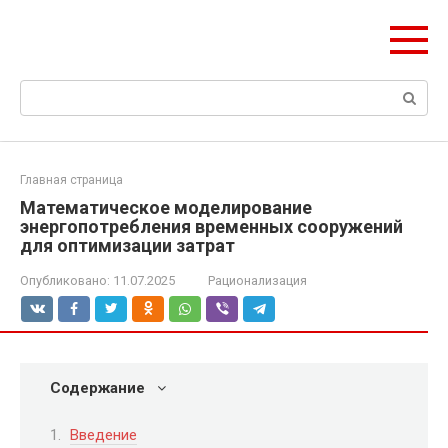
Перейти
Формула Стройки
к
Проектная точность, вечный результат
контенту
Поиск:
Главная страница
Математическое моделирование
энергопотребления временных сооружений
для оптимизации затрат
Опубликовано:
11.07.2025
Рационализация
Содержание
Введение