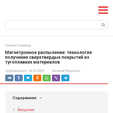
Перейти
Формула Стройки
к
Проектная точность, вечный результат
контенту
Поиск:
Главная страница
Магнетронное распыление: технология
получения сверхтвердых покрытий из
тугоплавких материалов
Опубликовано:
26.07.2025
Вечный Результат
Содержание
Введение