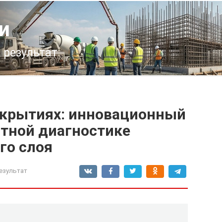
и
 результат
окрытиях: инновационный
тной диагностике
го слоя
езультат