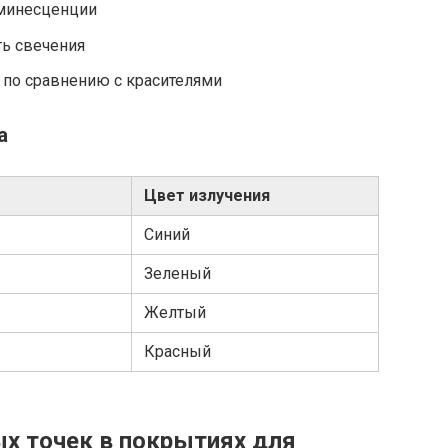
минесценции
ть свечения
 по сравнению с красителями
а
Цвет излучения
Синий
Зеленый
Желтый
Красный
х точек в покрытиях для