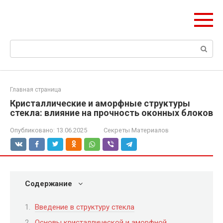
Перейти
Формула Стройки
к
Проектная точность, вечный результат
контенту
Поиск:
Главная страница
Кристаллические и аморфные структуры
стекла: влияние на прочность оконных блоков
Опубликовано:
13.06.2025
Секреты Материалов
Содержание
Введение в структуру стекла
Основы кристаллической и аморфной