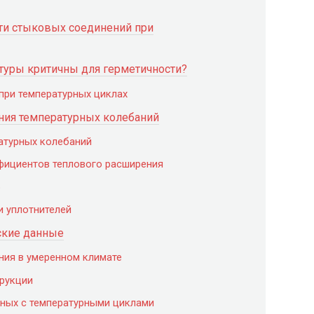
ти стыковых соединений при
уры критичны для герметичности?
ри температурных циклах
ния температурных колебаний
атурных колебаний
фициентов теплового расширения
ю
и уплотнителей
ские данные
ния в умеренном климате
рукции
нных с температурными циклами