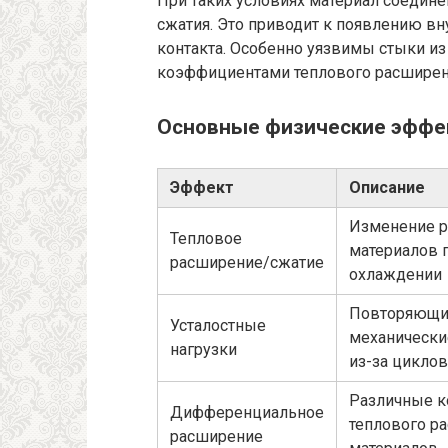
При таких условиях материал соедин
сжатия. Это приводит к появлению вн
контакта. Особенно уязвимы стыки и
коэффициентами теплового расширен
Основные физические эффе
Эффект
Описание
Изменение 
Тепловое
материалов п
расширение/сжатие
охлаждении
Повторяющи
Усталостные
механически
нагрузки
из-за цикло
Различные 
Дифференциальное
теплового р
расширение