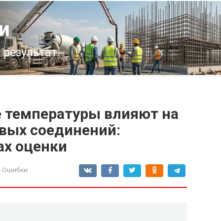
и
 результат
 температуры влияют на
вых соединений:
ах оценки
е Ошибки