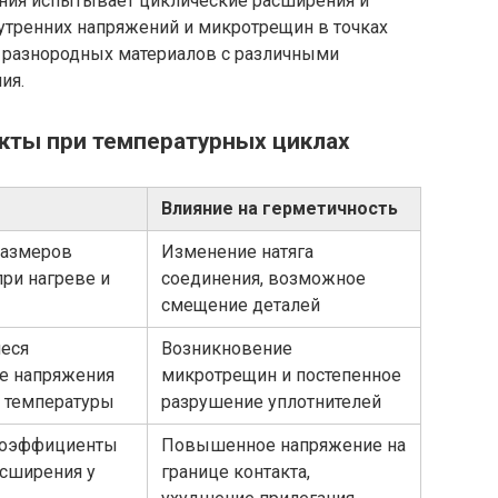
ения испытывает циклические расширения и
утренних напряжений и микротрещин в точках
з разнородных материалов с различными
ия.
кты при температурных циклах
Влияние на герметичность
размеров
Изменение натяга
ри нагреве и
соединения, возможное
смещение деталей
еся
Возникновение
е напряжения
микротрещин и постепенное
в температуры
разрушение уплотнителей
коэффициенты
Повышенное напряжение на
асширения у
границе контакта,