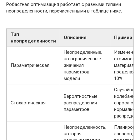
Робастная оптимизация работает с разными типами
неопределенности, перечисленными в таблице ниже:
Тип
Описание
Пример
неопределенности
Неопределенные,
Изменение
но ограниченные
стоимости
Параметрическая
значения
материалов
параметров
пределах +/
модели.
10%
Случайные
Вероятностные
колебания
Стохастическая
распределения
спроса с
параметров.
нормальны
распределе
Неопределенность,
Планирова
которая
запасов,