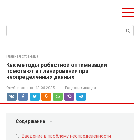
Перейти
Формула Стройки
к
Проектная точность, вечный результат
контенту
Поиск:
Главная страница
Как методы робастной оптимизации
помогают в планировании при
неопределенных данных
Опубликовано:
12.06.2025
Рационализация
Содержание
Введение в проблему неопределенности