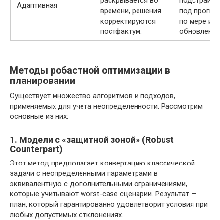
раскрывается во
подстраива
Адаптивная
времени, решения
под прогно
корректируются
по мере их
постфактум.
обновления
Методы робастной оптимизации в
планировании
Существует множество алгоритмов и подходов,
применяемых для учета неопределенности. Рассмотрим
основные из них:
1. Модели с «защитной зоной» (Robust
Counterpart)
Этот метод предполагает конвертацию классической
задачи с неопределенными параметрами в
эквивалентную с дополнительными ограничениями,
которые учитывают worst-case сценарии. Результат —
план, который гарантированно удовлетворит условия при
любых допустимых отклонениях.