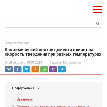
Перейти
Формула Стройки
к
Проектная точность, вечный результат
контенту
Поиск:
Главная страница
Как химический состав цемента влияет на
скорость твердения при разных температурах
Опубликовано:
09.07.2025
Секреты Материалов
Содержание
Введение
Основные компоненты цемента и их роль в