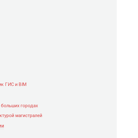
ик ГИС и BIM
в больших городах
ктурой магистралей
ии