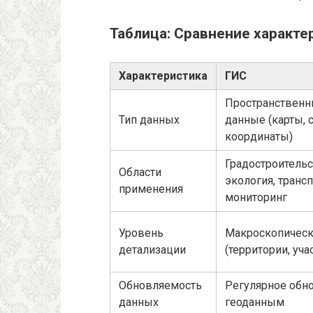
Таблица: Сравнение характе
Характеристика
ГИС
Пространствен
Тип данных
данные (карты, с
координаты)
Градостроительс
Области
экология, трансп
применения
мониторинг
Уровень
Макроскопичес
детализации
(территории, уча
Обновляемость
Регулярное обн
данных
геоданным