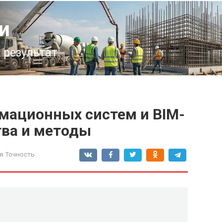
и
 результат
мационных систем и BIM-
ва и методы
я Точность