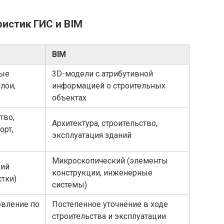
ристик ГИС и BIM
BIM
ные
3D-модели с атрибутивной
лои,
информацией о строительных
объектах
тво,
Архитектура, строительство,
орт,
эксплуатация зданий
Микроскопический (элементы
кий
конструкции, инженерные
стки)
системы)
овление по
Постепенное уточнение в ходе
строительства и эксплуатации