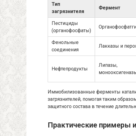
Тип
Фермент
загрязнителя
Пестициды
Органофосфатг
(органофосфаты)
Фенольные
Лакказы и пер
соединения
Липазы,
Нефтепродукты
монооксигеназ
Иммобилизованные ферменты катализ
загрязнителей, помогая таким образ
защитного состава в течение длитель
Практические примеры и