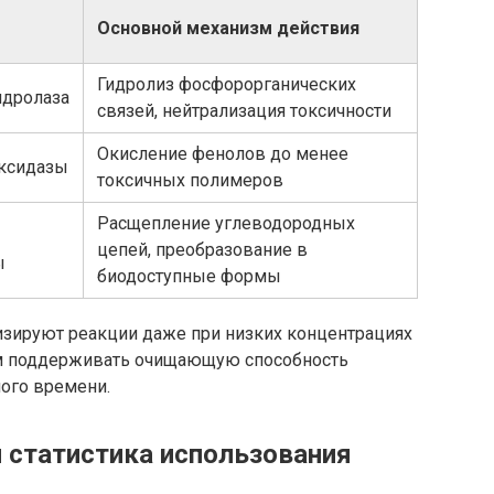
Основной механизм действия
Гидролиз фосфорорганических
идролаза
связей, нейтрализация токсичности
Окисление фенолов до менее
оксидазы
токсичных полимеров
Расщепление углеводородных
цепей, преобразование в
ы
биодоступные формы
ируют реакции даже при низких концентрациях
ом поддерживать очищающую способность
ного времени.
 статистика использования