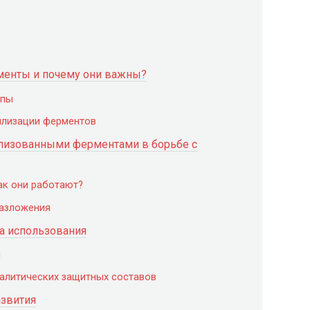
менты и почему они важны?
ипы
лизации ферментов
лизованными ферментами в борьбе с
ак они работают?
разложения
а использования
я
алитических защитных составов
звития