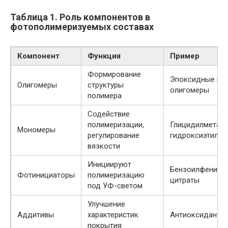
Таблица 1. Роль компонентов в
фотополимеризуемых составах
Компонент
Функция
Пример
Формирование
Эпоксидные или
Олигомеры
структуры
олигомеры
полимера
Содействие
полимеризации,
Глицидилметакр
Мономеры
регулирование
гидроксиэтилме
вязкости
Инициируют
Бензоилфенилф
Фотинициаторы
полимеризацию
цитраты
под УФ-светом
Улучшение
Аддитивы
характеристик
Антиоксиданты,
покрытия