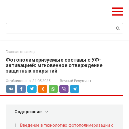
Перейти
Формула Стройки
к
Проектная точность, вечный результат
контенту
Поиск:
Главная страница
Фотополимеризуемые составы с УФ-
активацией: мгновенное отверждение
защитных покрытий
Опубликовано:
31.05.2025
Вечный Результат
Содержание
Введение в технологию фотополимеризации с