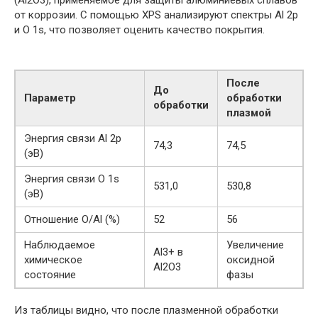
от коррозии. С помощью XPS анализируют спектры Al 2p
и O 1s, что позволяет оценить качество покрытия.
После
До
Параметр
обработки
обработки
плазмой
Энергия связи Al 2p
74,3
74,5
(эВ)
Энергия связи O 1s
531,0
530,8
(эВ)
Отношение O/Al (%)
52
56
Наблюдаемое
Увеличение
Al3+ в
химическое
оксидной
Al2O3
состояние
фазы
Из таблицы видно, что после плазменной обработки