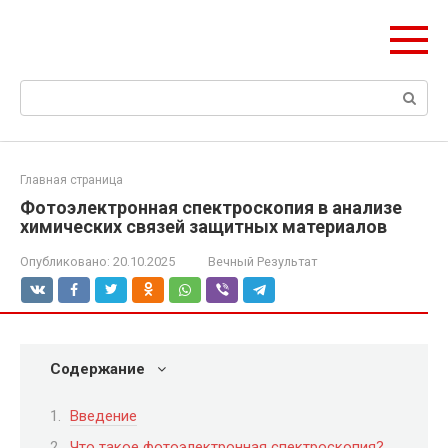
Перейти
Формула Стройки
к
Проектная точность, вечный результат
контенту
Поиск:
Главная страница
Фотоэлектронная спектроскопия в анализе
химических связей защитных материалов
Опубликовано:
20.10.2025
Вечный Результат
Содержание
Введение
Что такое фотоэлектронная спектроскопия?