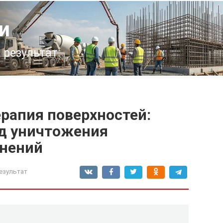
и
 результат
рапия поверхностей:
д уничтожения
знений
езультат