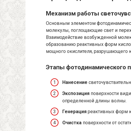
Механизм работы светочувс
Основным элементом фотодинамическ
молекулы, поглощающие свет и перех
Взаимодействие возбужденной молек
образованию реактивных форм кислор
мощного окислителя, разрушающего 
Этапы фотодинамического 
Нанесение
светочувствительно
Экспозиция
поверхности вид
определенной длины волны.
Генерация
реактивных форм к
Очистка
поверхности от остатк