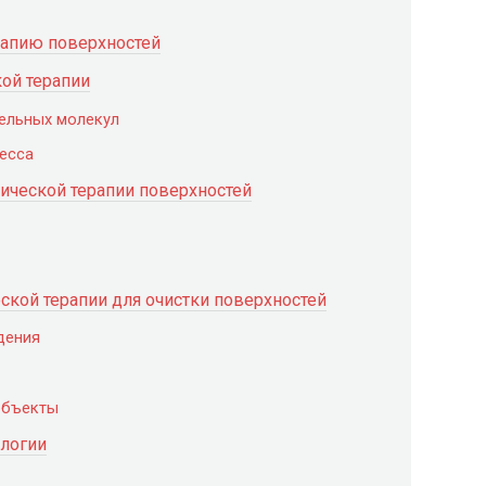
апию поверхностей
ой терапии
ельных молекул
есса
ческой терапии поверхностей
кой терапии для очистки поверхностей
дения
объекты
ологии