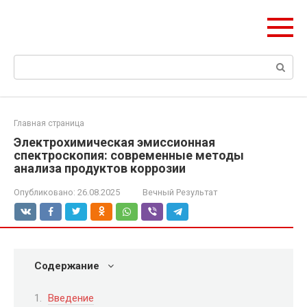
Перейти
Формула Стройки
к
Проектная точность, вечный результат
контенту
Поиск:
Главная страница
Электрохимическая эмиссионная
спектроскопия: современные методы
анализа продуктов коррозии
Опубликовано:
26.08.2025
Вечный Результат
Содержание
Введение