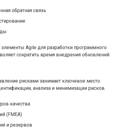
нная обратная связь
естирование
нды
 элементы Agile для разработки программного
зволяет сократить время внедрения обновлений.
авление рисками занимает ключевое место.
нтификации, анализа и минимизации рисков.
ров качества
вий (FMEA)
ия и резервов