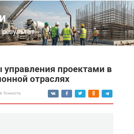
и
 результат
 управления проектами в
ионной отраслях
я Точность