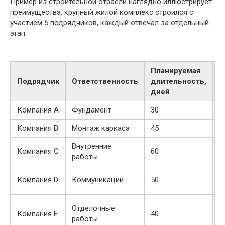
Пример из строительной отрасли наглядно иллюстрирует
преимущества: крупный жилой комплекс строился с
участием 5 подрядчиков, каждый отвечал за отдельный
этап:
Планируемая
Подрядчик
Ответственность
длительность,
З
дней
Компания А
Фундамент
30
—
Компания B
Монтаж каркаса
45
Ф
Внутренние
М
Компания C
60
работы
к
М
Компания D
Коммуникации
50
к
В
Отделочные
Компания E
40
р
работы
К