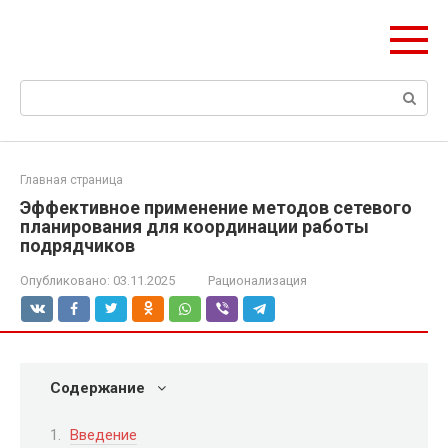
Перейти
Формула Стройки
к
Проектная точность, вечный результат
контенту
Поиск:
Главная страница
Эффективное применение методов сетевого
планирования для координации работы
подрядчиков
Опубликовано:
03.11.2025
Рационализация
Содержание
Введение