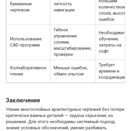
большим
бумажным
легкость
количеством
чертежом
навигации
слоев, высота
ошибок
Гибкое
Необходимост
управление
Использование
обучения,
слоями,
CAD-программ
затраты на
масштабирование,
софт
проверки
Требует
Коллаборативное
Меньше ошибок,
времени и
чтение
обмен опытом
координации
Заключение
Чтение многослойных архитектурных чертежей без потери
критически важных деталей — задача серьезная, но
решаемая. Для этого необходимы системный подход,
знание условных обозначений, умение разбивать