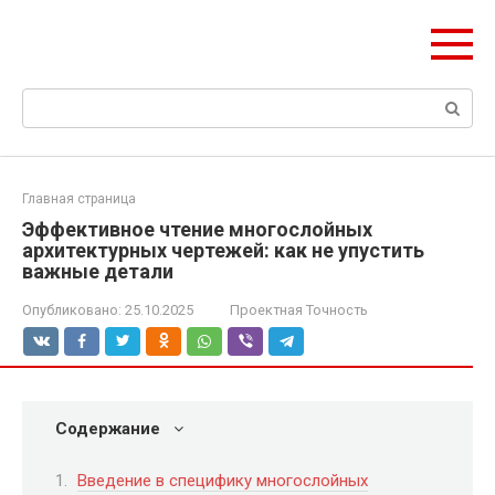
Перейти
Формула Стройки
к
Проектная точность, вечный результат
контенту
Поиск:
Главная страница
Эффективное чтение многослойных
архитектурных чертежей: как не упустить
важные детали
Опубликовано:
25.10.2025
Проектная Точность
Содержание
Введение в специфику многослойных