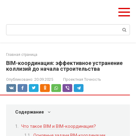
Перейти
Формула Стройки
к
Проектная точность, вечный результат
контенту
Поиск:
Главная страница
BIM-координация: эффективное устранение
коллизий до начала строительства
Опубликовано:
20.09.2025
Проектная Точность
Содержание
Что такое BIM и BIM-координация?
Основные задачи BIM-координации