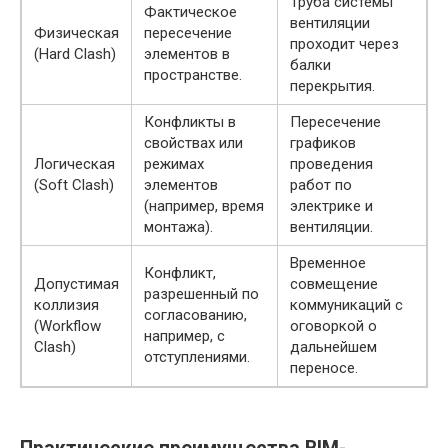
Труба системы
Фактическое
вентиляции
Физическая
пересечение
проходит через
(Hard Clash)
элементов в
балки
пространстве.
перекрытия.
Конфликты в
Пересечение
свойствах или
графиков
Логическая
режимах
проведения
(Soft Clash)
элементов
работ по
(например, время
электрике и
монтажа).
вентиляции.
Временное
Конфликт,
Допустимая
совмещение
разрешенный по
коллизия
коммуникаций с
согласованию,
(Workflow
оговоркой о
например, с
Clash)
дальнейшем
отступлениями.
переносе.