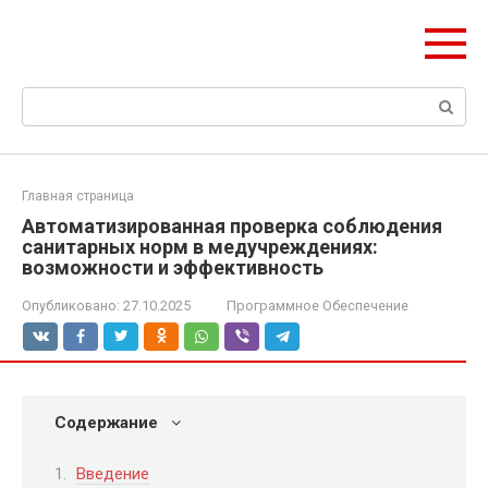
Перейти
Формула Стройки
к
Проектная точность, вечный результат
контенту
Поиск:
Главная страница
Автоматизированная проверка соблюдения
санитарных норм в медучреждениях:
возможности и эффективность
Опубликовано:
27.10.2025
Программное Обеспечение
Содержание
Введение