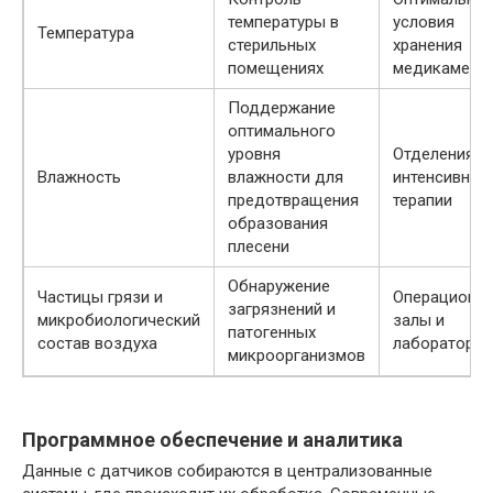
температуры в
условия
Температура
стерильных
хранения
помещениях
медикамент
Поддержание
оптимального
уровня
Отделения
Влажность
влажности для
интенсивной
предотвращения
терапии
образования
плесени
Обнаружение
Частицы грязи и
Операционн
загрязнений и
микробиологический
залы и
патогенных
состав воздуха
лаборатории
микроорганизмов
Программное обеспечение и аналитика
Данные с датчиков собираются в централизованные