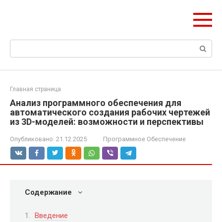
Перейти
Формула Стройки
к
Проектная точность, вечный результат
контенту
Поиск:
Главная страница
Анализ программного обеспечения для
автоматического создания рабочих чертежей
из 3D-моделей: возможности и перспективы
Опубликовано:
21.12.2025
Программное Обеспечение
Содержание
Введение