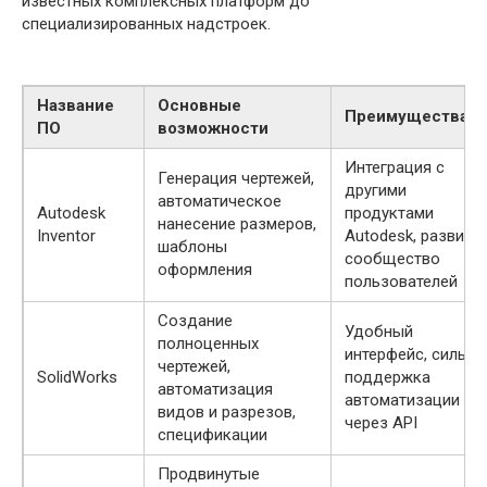
известных комплексных платформ до
специализированных надстроек.
Название
Основные
Преимущества
ПО
возможности
Интеграция с
Генерация чертежей,
другими
автоматическое
Autodesk
продуктами
нанесение размеров,
Inventor
Autodesk, развито
шаблоны
сообщество
оформления
пользователей
Создание
Удобный
полноценных
интерфейс, сильна
чертежей,
SolidWorks
поддержка
автоматизация
автоматизации
видов и разрезов,
через API
спецификации
Продвинутые