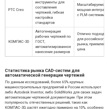
инструменты для
Масштабируемость
составления
PTC Creo
мощная интеграци
чертежей, гибкая
с PLM-системами
настройка
стандартов
Автогенерация
Отлично подходит
рабочих чертежей по
для российского
КОМПАС-3D
ГОСТ,
рынка, приемлема
автоматизированное
цена
нанесение размеров
Статистика рынка CAD-систем для
автоматической генерации чертежей
По данным исследований, более 65% крупных
машиностроительных предприятий в России используют
либо Autodesk Inventor, либо SolidWorks для своих задач
автоматизации чертежной документации. При этом
популярность отечественных решений, таких как
КОМПАС-3D, растёт ежегодно примерно на 10%, особенно