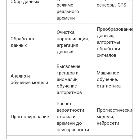
Сбор данных
режиме
сенсоры, GPS
реального
времени
Преобразование
Очистка,
данных,
Обработка
нормализация,
алгоритмы
данных
агрегация
обработки
данных
сигналов
Выявление
трендов и
Машинное
Анализ и
аномалий,
обучение,
обучение модели
обучение
статистика
алгоритмов
Расчет
вероятности
Прогностические
Прогнозирование
отказа и
модели,
времени до
нейросети
неисправности