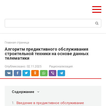
Перейти
Формула Стройки
к
Проектная точность, вечный результат
контенту
Поиск:
Главная страница
Алгоритм предиктивного обслуживания
строительной техники на основе данных
телематики
Опубликовано:
02.11.2025
Рационализация
Содержание
Введение в предиктивное обслуживание